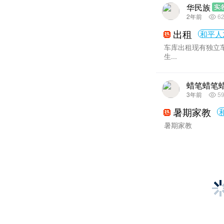
华民族
实
2年前
6
出租
和平人
车库出租现有独立
生...
蜡笔蜡笔
3年前
5
暑期家教
暑期家教