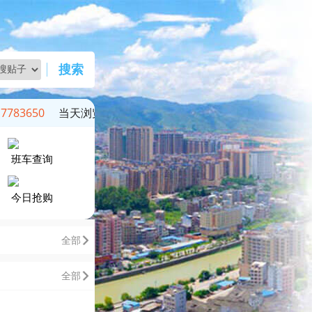
搜索
783650
当天浏览：
51622
班车查询
今日抢购
全部
全部