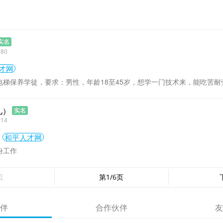
实名
180
才网
梯保养学徒，要求：男性，年龄18至45岁，想学一门技术来，能吃苦耐劳
儿）
实名
214
和平人才网
份工作
页
第1/6页
伴
合作伙伴
友