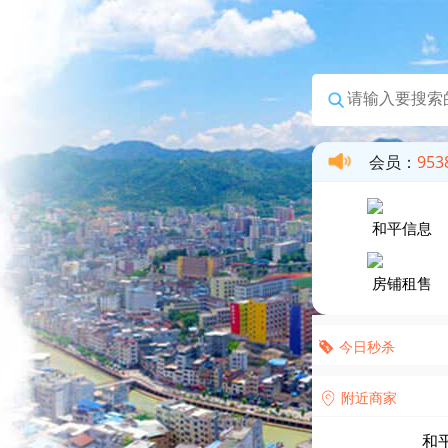
495
本月浏览：
7783650
当天浏览：
51622
会员：
95386
和平信息
房铺租售
今日秒杀
附近商家
和