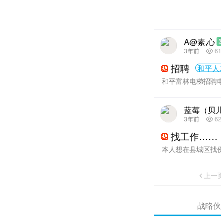
A@素,心
3年前
6
招聘
和平人
和平富林电梯招聘电
蓝莓（贝
3年前
6
找工作……
本人想在县城区找
上一
战略伙