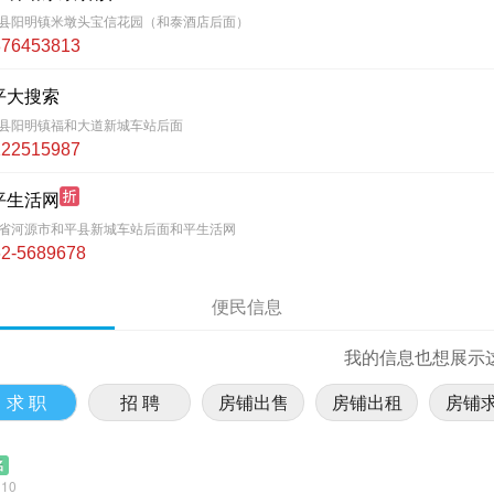
县阳明镇米墩头宝信花园（和泰酒店后面）
876453813
平大搜索
县阳明镇福和大道新城车站后面
122515987
平生活网
省河源市和平县新城车站后面和平生活网
2-5689678
便民信息
我的信息也想展示
求 职
招 聘
房铺出售
房铺出租
房铺
名
110