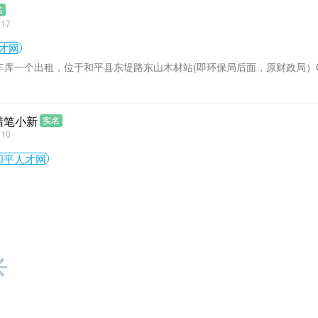
名
217
才网
车库一个出租，位于和平县东堤路东山木材站(即环保局后面，原财政局）
蜡笔小新
实名
910
和平人才网