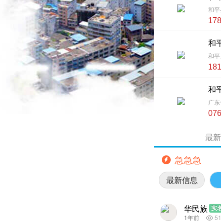
和平
17
和
和平
18
和
广东
076
最新
急急急
最新信息
华民族
实
1年前
5