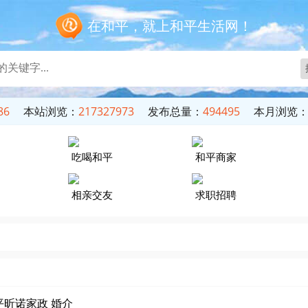
在和平，就上和平生活网！
本站浏览：
217327973
发布总量：
494495
本月浏览：
7
吃喝和平
和平商家
相亲交友
求职招聘
平昕诺家政 婚介