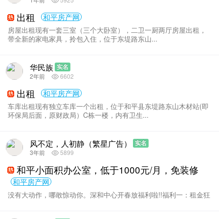
出租
和平房产网
房屋出租现有一套三室（三个大卧室），二卫一厨两厅房屋出租，
带全新的家电家具，拎包入住，位于东堤路东山...
华民族
实名
2年前
6602
出租
和平房产网
车库出租现有独立车库一个出租，位于和平县东堤路东山木材站(即
环保局后面，原财政局）C栋一楼，内有卫生...
风不定，人初静（繁星广告）
实名
3年前
5899
和平小面积办公室，低于1000元/月，免装修
和平房产网
没有大动作，哪敢惊动你。深和中心开春放福利啦!!福利一：租金狂
降。新城区写字楼，月租优惠，还送免租，...