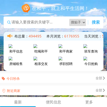
在和平，就上和平生活网！
搜索
847
发布总量：
494495
本月浏览：
6176955
当天浏览：
54
和平信息
吃喝和平
和平商家
班车查询
房铺租售
相亲交友
求职招聘
今日抢购
全部
今日秒杀
全部
附近商家
最新
便民信息
更多